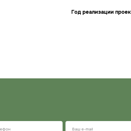
Год реализации проек
ьности
, и даю
согласие на обработку своих персональных данных