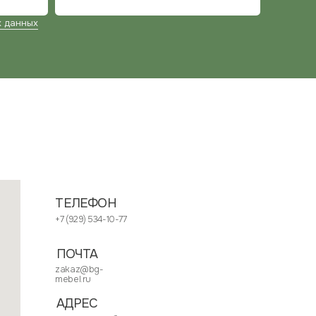
ЛЕФОН
29) 534-10-77
ЧТА
az@bg-
l.ru
РЕС
овская область,
алашиха, проспект Ленина, 2
сква, Зарайская улица, 21, оф. 108