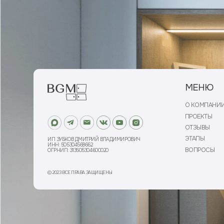
ПРОЕКТЫ
ОТЗЫВЫ
ЭТАПЫ
ИП ЗУБКОВ ДМИТРИЙ ВЛАДИМИРОВИЧ
ИНН: 505304568662
ВОПРОСЫ
ОГРНИП: 313505304600020
© 2023 ВСЕ ПРАВА ЗАЩИЩЕНЫ