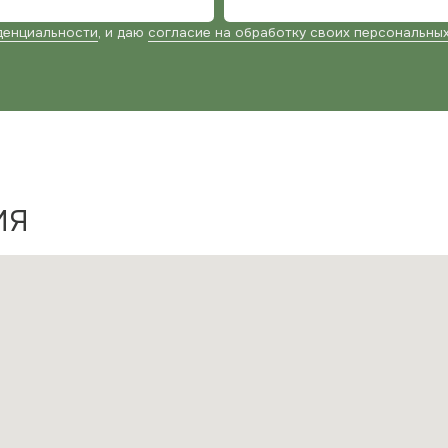
ТЕ
+7 (9
ПО
zak
mebe
АД
Моск
г. Б
г. Мо