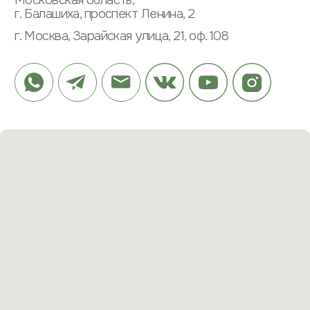
ИНФОРМАЦИЯ
ПАРТНЕРАМ
ПОЛИТИКА КОНФИДЕНЦИАЛЬНОСТИ
ПОЛЬЗОВАТЕЛЬСКОЕ СОГЛАШЕНИЕ
МЕНЮ
КАТАЛОГ
О КОМПАНИИ
ШКАФЫ
ПРОЕКТЫ
КУХНИ
ОТЗЫВЫ
РАБОЧИЕ ЗОНЫ
ЭТАПЫ
САНУЗЛЫ
ВОПРОСЫ
ПРИХОЖИЕ
ЗАКАЗАТЬ ЗВОНОК
© 2023 ВСЕ ПРАВА ЗАЩИЩЕНЫ
РАЗРАБОТКА САЙТА