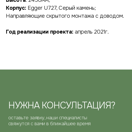
Высота
: 2450мм;
Корпус:
Egger U727, Серый камень;
оставьте заявку, наши специалисты
свяжутся с вами в ближайшее время
Направляющие скрытого монтажа с доводом.
Год реализации проекта:
апрель 2021г.
подтверждаю, что ознакомился с
политикой
конфиденциальности
, и даю
согласие
на обработку своих персональных данных
ОТПРАВИТЬ