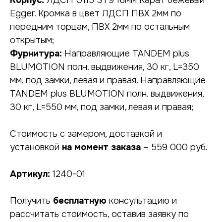
Корпус:
ЛДСП U115 ST9 16мм Карат бежевый
Egger. Кромка в цвет ЛДСП ПВХ 2мм по
передним торцам, ПВХ 2мм по остальным
открытым;
Фурнитура:
Направляющие TANDEM plus
BLUMOTION полн. выдвижения, 30 кг, L=350
мм, под замки, левая и правая. Направляющие
TANDEM plus BLUMOTION полн. выдвижения,
НУЖНА КОНСУЛЬТАЦИЯ?
30 кг, L=550 мм, под замки, левая и правая;
оставьте заявку, наши специалисты
свяжутся с вами в ближайшее время
Стоимость с замером, доставкой и
установкой
на момент заказа
– 559 000 руб.
Артикул:
1240-01
Получить
бесплатную
консультацию и
рассчитать стоимость, оставив заявку по