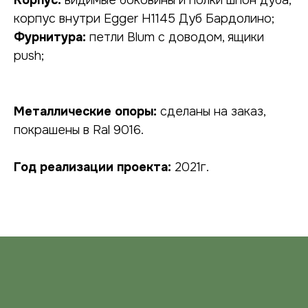
Корпус:
видимые боковины и полки шпон дуба,
корпус внутри Egger Н1145 Дуб Бардолино;
Фурнитура:
петли Blum с доводом, ящики
НУЖНА КОНСУЛЬТАЦИЯ?
push;
оставьте заявку, наши специалисты
свяжутся с вами в ближайшее время
Металлические опоры:
сделаны на заказ,
покрашены в Ral 9016.
Год реализации проекта:
2021г.
подтверждаю, что ознакомился с
политикой
конфиденциальности
, и даю
согласие
на обработку своих персональных данных
ОТПРАВИТЬ