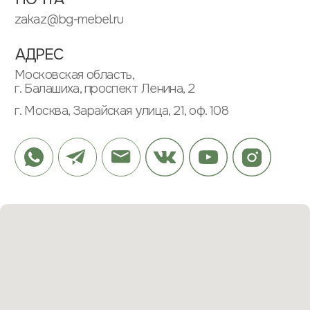
ИП ЗУБКОВ ДМИТРИЙ ВЛАДИМИРОВИЧ
ИНН: 505304568662
ОГРНИП: 313505304600020
ИНФОРМАЦИЯ
ПАРТНЕРАМ
ПОЛИТИКА КОНФИДЕНЦИАЛЬНОСТИ
ПОЛЬЗОВАТЕЛЬСКОЕ СОГЛАШЕНИЕ
МЕНЮ
КАТАЛОГ
О КОМПАНИИ
ШКАФЫ
ПРОЕКТЫ
КУХНИ
ОТЗЫВЫ
РАБОЧИЕ ЗОНЫ
ЭТАПЫ
САНУЗЛЫ
ВОПРОСЫ
ПРИХОЖИЕ
ЗАКАЗАТЬ ЗВОНОК