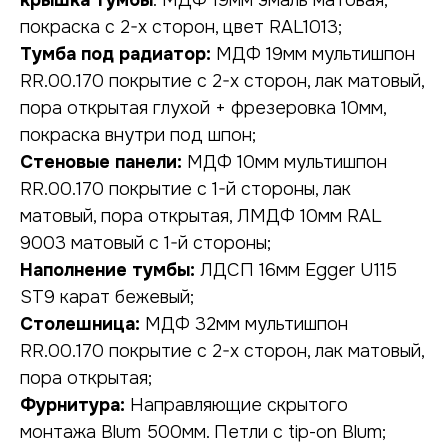
крышка тумбы
: МДФ 19мм эмаль матовая,
покраска с 2-х сторон, цвет RAL1013;
Тумба под радиатор:
МДФ 19мм мультишпон
RR.00.170 покрытие с 2-х сторон, лак матовый,
пора открытая глухой + фрезеровка 10мм,
покраска внутри под шпон;
Стеновые панели:
МДФ 10мм мультишпон
RR.00.170 покрытие с 1-й стороны, лак
матовый, пора открытая, ЛМДФ 10мм RAL
9003 матовый с 1-й стороны;
Наполнение тумбы:
ЛДСП 16мм Egger U115
ST9 карат бежевый;
НУЖНА КОНСУЛЬТАЦИЯ?
Столешница:
МДФ 32мм мультишпон
оставьте заявку, наши специалисты
RR.00.170 покрытие с 2-х сторон, лак матовый,
свяжутся с вами в ближайшее время
пора открытая;
Фурнитура:
Направляющие скрытого
монтажа Blum 500мм. Петли с tip-on Blum;