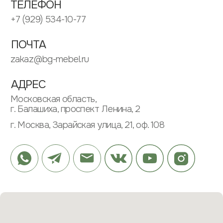
ИП ЗУБКОВ ДМИТРИЙ ВЛАДИМИРОВИЧ
ИНН: 505304568662
ОГРНИП: 313505304600020
ИНФОРМАЦИЯ
ПАРТНЕРАМ
ПОЛИТИКА КОНФИДЕНЦИАЛЬНОСТИ
ПОЛЬЗОВАТЕЛЬСКОЕ СОГЛАШЕНИЕ
МЕНЮ
КАТАЛОГ
О КОМПАНИИ
ШКАФЫ
ПРОЕКТЫ
КУХНИ
ОТЗЫВЫ
РАБОЧИЕ ЗОНЫ
ЭТАПЫ
САНУЗЛЫ
ВОПРОСЫ
ПРИХОЖИЕ