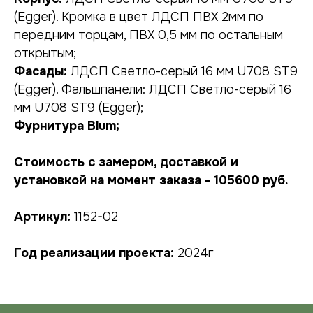
(Egger). Кромка в цвет ЛДСП ПВХ 2мм по
передним торцам, ПВХ 0,5 мм по остальным
открытым;
Фасады:
ЛДСП Светло-серый 16 мм U708 ST9
(Egger). Фальшпанели: ЛДСП Светло-серый 16
НУЖНА КОНСУЛЬТАЦИЯ?
мм U708 ST9 (Egger);
оставьте заявку, наши специалисты
Фурнитура Blum;
свяжутся с вами в ближайшее время
Стоимость с замером, доставкой и
установкой на момент заказа - 105600 руб.
Артикул:
1152-02
Год реализации проекта:
2024г
подтверждаю, что ознакомился с
политикой
конфиденциальности
, и даю
согласие
на обработку своих персональных данных