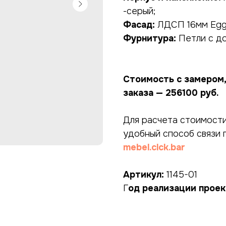
-серый;
Фасад:
ЛДСП 16мм Egge
Фурнитура:
Петли с д
Стоимость с замером,
заказа — 256100 руб.
Для расчета стоимост
удобный способ связи 
mebel.clck.bar
Артикул:
1145-01
Г
од реализации проек