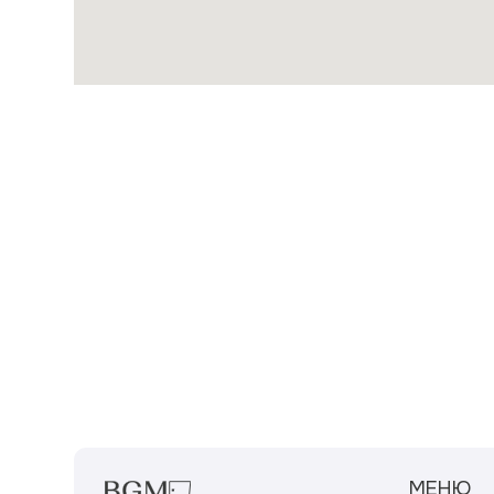
МЕНЮ
О КОМПАНИИ
ПРОЕКТЫ
ОТЗЫВЫ
ЭТАПЫ
ИП ЗУБКОВ ДМИТРИЙ ВЛАДИМИРОВИЧ
ИНН: 505304568662
ВОПРОСЫ
ОГРНИП: 313505304600020
© 2023 ВСЕ ПРАВА ЗАЩИЩЕНЫ