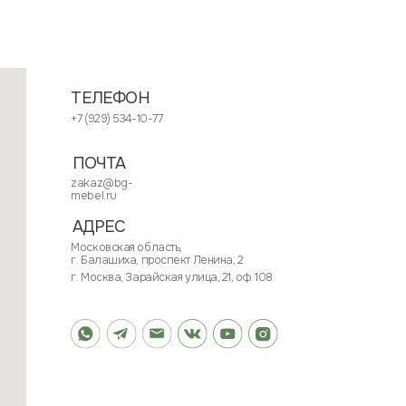
ЧТА
az@bg-
l.ru
РЕС
овская область,
алашиха, проспект Ленина, 2
сква, Зарайская улица, 21, оф. 108