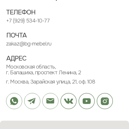
ИП ЗУБКОВ ДМИТРИЙ ВЛАДИМИРОВИЧ
ИНН: 505304568662
ОГРНИП: 313505304600020
ИНФОРМАЦИЯ
ПАРТНЕРАМ
ПОЛИТИКА КОНФИДЕНЦИАЛЬНОСТИ
ПОЛЬЗОВАТЕЛЬСКОЕ СОГЛАШЕНИЕ
МЕНЮ
КАТАЛОГ
О КОМПАНИИ
ШКАФЫ
ПРОЕКТЫ
КУХНИ
ОТЗЫВЫ
РАБОЧИЕ ЗОНЫ
ЭТАПЫ
САНУЗЛЫ
ВОПРОСЫ
ПРИХОЖИЕ