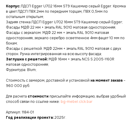
Корпус:
ЛДСП Egger U702 16мм ST9 Кашемир серый Egger. Кромка
в цвет ЛДСП ПВХ 2мм по передним торцам, ПВХ 0,5мм по
остальным открытым;
Задняя стенка ЛДСП Egger U702 16мм ST9 Кашемир серый Egger;
Фасады МДФ 22 мм + эмаль RAL 9010 матовая односторонняя;
Фасады с зеркалом: МДФ 22 мм + эмаль RAL 9010 матовая
односторонняя, зеркало серебро осветленное 4мм фацет 10 мм по
бокам;
НУЖНА КОНСУЛЬТАЦИЯ?
Фасады с решеткой: МДФ 22мм + эмаль RAL 9010 матовая с двух
сторон. Ручка интегрированная на всю высоту фасада;
оставьте заявку, наши специалисты
Заглушка с решеткой:
МДФ 16мм + эмаль NCS S 2005-Y60R
свяжутся с вами в ближайшее время
матовая односторонняя;
Фурнитура: Blum;
Стоимость с замером, доставкой и установкой
на момент заказа
–
960 000 руб.
Для расчета
стоимости
присылайте информацию, выбрав удобный
способ связи по ссылке ниже:
bg-mebel.clck.bar
Артикул: 1184-01
Год реализации проекта:
2025г.
подтверждаю, что ознакомился с
политикой
конфиденциальности
, и даю
согласие
на обработку своих персональных данных