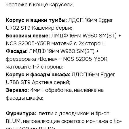
чертеже в конце карусели;
Корпус и ящики тумбы:
ЛДСП 16мм Egger
U702 ST9 Кашемир серый;
Боковины левые:
ЛМДФ 16мм W980 SM(ST) +
NCS S2005-Y50R матовый с 2х сторон;
Фасады:
ЛМДФ 19мм W980 SM(ST) +
фрезеровка «Волна» + NCS S2005-Y50R
матовый с 1-й стороны;
Корпус и фасады шкафа:
ЛДСП16мм Egger
НУЖНА КОНСУЛЬТАЦИЯ?
U788 ST9 Арктика серый;
Зеркало:
4мм+ обработка, наклейка на
оставьте заявку, наши специалисты
свяжутся с вами в ближайшее время
фасады шкафа;
Фурнитура:
петли с доводчиком и tip-оn
BLUM, направляющие скрытого монтажа с tip-