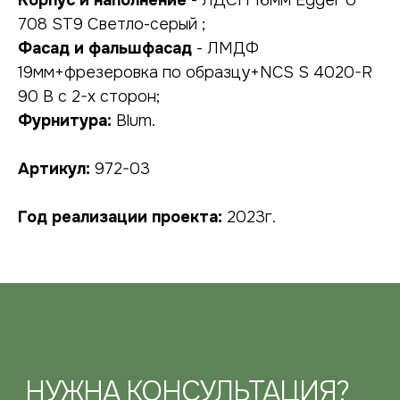
Корпус и наполнение
- ЛДСП 16мм Egger U
708 ST9 Светло-серый ;
Фасад и фальшфасад
- ЛМДФ
НУЖНА КОНСУЛЬТАЦИЯ?
19мм+фрезеровка по образцу+NCS S 4020-R
оставьте заявку, наши специалисты
свяжутся с вами в ближайшее время
90 B с 2-х сторон;
Фурнитура:
Blum.
Артикул:
972-03
Год реализации проекта:
2023г.
подтверждаю, что ознакомился с
политикой
конфиденциальности
, и даю
согласие
на обработку своих персональных данных
ОТПРАВИТЬ