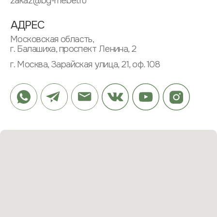
ИП ЗУБКОВ ДМИТРИЙ ВЛАДИМИРОВИЧ
ИНН: 505304568662
ОГРНИП: 313505304600020
ИНФОРМАЦИЯ
ПАРТНЕРАМ
ПОЛИТИКА КОНФИДЕНЦИАЛЬНОСТИ
ПОЛЬЗОВАТЕЛЬСКОЕ СОГЛАШЕНИЕ
МЕНЮ
КАТАЛОГ
О КОМПАНИИ
ШКАФЫ
ПРОЕКТЫ
КУХНИ
ОТЗЫВЫ
РАБОЧИЕ ЗОНЫ
ЭТАПЫ
САНУЗЛЫ
ВОПРОСЫ
ПРИХОЖИЕ
ЗАКАЗАТЬ ЗВОНОК
© 2023 ВСЕ ПРАВА ЗАЩИЩЕНЫ