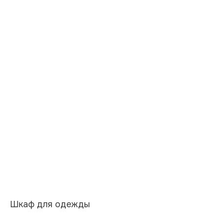
НУЖНА КОНСУЛЬТАЦИЯ?
оставьте заявку, наши специалисты
свяжутся с вами в ближайшее время
Шкаф для одежды