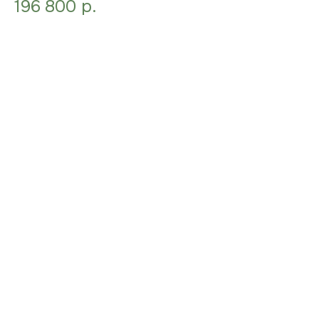
196 800
р.
подтверждаю, что ознакомился с
политикой
конфиденциальности
, и даю
согласие
на обработку своих персональных данных
ОТПРАВИТЬ
КОНТАКТНАЯ
ИНФОРМАЦИЯ
ТЕЛЕФОН
+7 (929) 534-10-77
ПОЧТА
zakaz@bg-mebel.ru